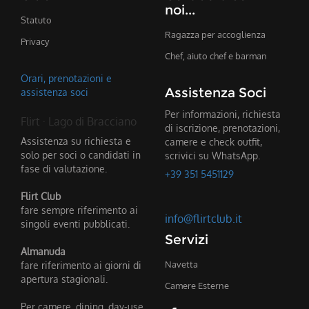
noi...
Statuto
Ragazza per accoglienza
Privacy
Chef, aiuto chef e barman
Orari, prenotazioni e
Assistenza Soci
assistenza soci
Per informazioni, richiesta
Flirt · Lago di Bracciano
di iscrizione, prenotazioni,
Assistenza su richiesta e
camere e check outfit,
solo per soci o candidati in
scrivici su WhatsApp.
fase di valutazione.
+39 351 5451129
Flirt Club
fare sempre riferimento ai
info@flirtclub.it
singoli eventi pubblicati.
Servizi
Almanuda
fare riferimento ai giorni di
Navetta
apertura stagionali.
Camere Esterne
Per camere, dining, day-use