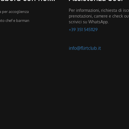
Per informazioni, richiesta di isc
 per accoglienza
prenotazioni, camere e check outf
iuto chef e barman
scrivici su WhatsApp.
+39 351 5451129
info@flirtclub.it