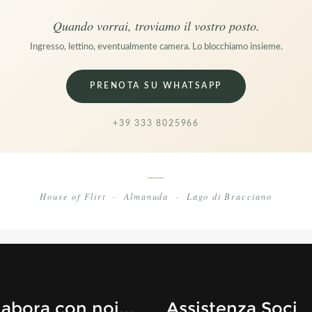
Quando vorrai, troviamo il vostro posto.
Ingresso, lettino, eventualmente camera. Lo blocchiamo insieme.
PRENOTA SU WHATSAPP
+39 333 8025966
House of Flirt · Almanuda · Lago di Bracciano
labora con noi...
Assistenza Soci