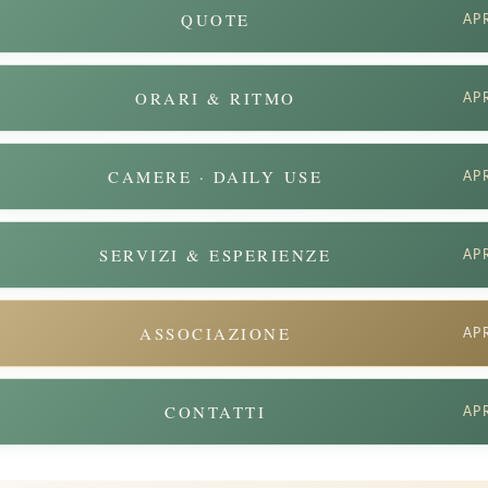
QUOTE
AP
ORARI & RITMO
AP
CAMERE · DAILY USE
AP
SERVIZI & ESPERIENZE
AP
ASSOCIAZIONE
AP
CONTATTI
AP