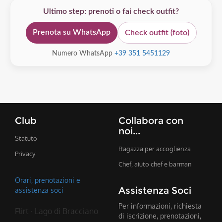
Ultimo step: prenoti o fai check outfit?
Prenota su WhatsApp
Check outfit (foto)
Numero WhatsApp
+39 351 5451129
Club
Collabora con
noi...
Statuto
Ragazza per accoglienza
Privacy
Chef, aiuto chef e barman
Orari, prenotazioni e
Assistenza Soci
assistenza soci
Per informazioni, richiesta
Flirt · Lago di Bracciano
di iscrizione, prenotazioni,