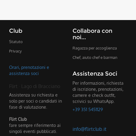
Club
Collabora con
noi...
Statuto
Ragazza per accoglienza
Privacy
Chef, aiuto chef e barman
Orari, prenotazioni e
Assistenza Soci
assistenza soci
Per informazioni, richiesta
Flirt · Lago di Bracciano
di iscrizione, prenotazioni,
Assistenza su richiesta e
camere e check outfit,
solo per soci o candidati in
scrivici su WhatsApp.
fase di valutazione.
+39 351 5451129
Flirt Club
fare sempre riferimento ai
info@flirtclub.it
singoli eventi pubblicati.